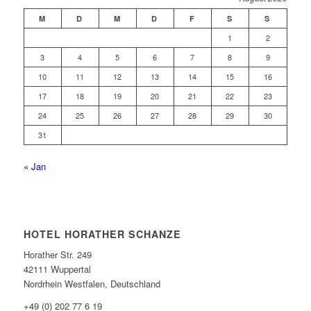
M
D
M
D
F
S
S
1
2
3
4
5
6
7
8
9
10
11
12
13
14
15
16
17
18
19
20
21
22
23
24
25
26
27
28
29
30
31
« Jan
HOTEL HORATHER SCHANZE
Horather Str. 249
42111 Wuppertal
Nordrhein Westfalen, Deutschland
+49 (0) 202 77 6 19