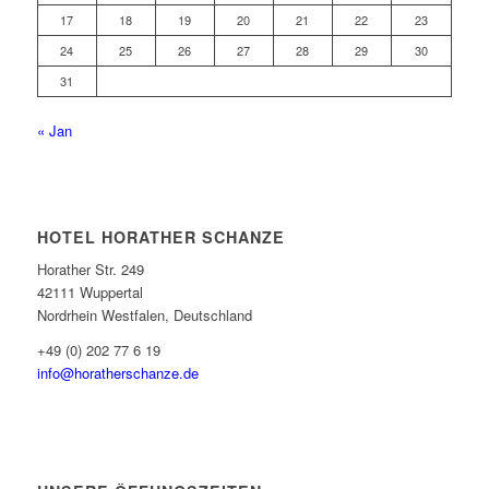
17
18
19
20
21
22
23
24
25
26
27
28
29
30
31
« Jan
HOTEL HORATHER SCHANZE
Horather Str. 249
42111 Wuppertal
Nordrhein Westfalen, Deutschland
+49 (0) 202 77 6 19
info@horatherschanze.de