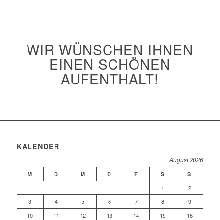
WIR WÜNSCHEN IHNEN
EINEN SCHÖNEN
AUFENTHALT!
KALENDER
August 2026
M
D
M
D
F
S
S
1
2
3
4
5
6
7
8
9
10
11
12
13
14
15
16