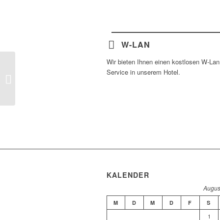
W-LAN
Wir bieten Ihnen einen kostlosen W-Lan
Service in unserem Hotel.
Einzelzimmer
KALENDER
Augus
M
D
M
D
F
S
1